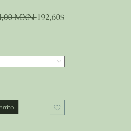
Precio
4,00 MXN 
192,60$
arrito