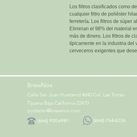
Los filtros clasificados como d
cualquier filtro de poliéster hi
ferretería. Los filtros de súper 
Eliminan el 98% del material e
más de dinero. Los filtros de c
típicamente en la industria del
cerveceros exigentes que desea
BrewNox
Calle San Juan Huetamd #640 Col. Las Torres
Tijuana Baja
California 22470
contacto@brewnox.com
(664) 764-6236
(664) 900-6981