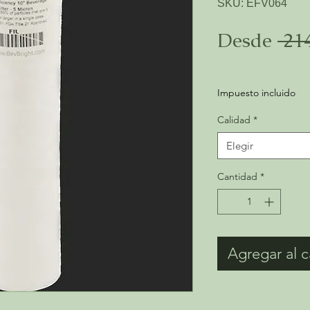
SKU: EFV064
Desde
 21
Precio
de
Impuesto incluido
oferta
Calidad
*
Elegir
Cantidad
*
Agregar al c