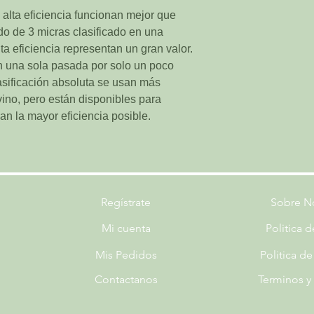
e alta eficiencia funcionan mejor que
lado de 3 micras clasificado en una
alta eficiencia representan un gran valor.
n una sola pasada por solo un poco
lasificación absoluta se usan más
 vino, pero están disponibles para
n la mayor eficiencia posible.
Regístrate
Sobre N
Mi cuenta
Politica 
Mis Pedidos
Politica d
Contactanos
Terminos y