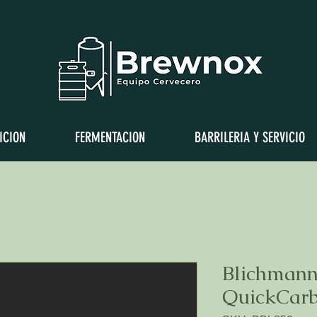
a
ICION
FERMENTACION
BARRILERIA Y SERVICIO
Blichmann
QuickCar