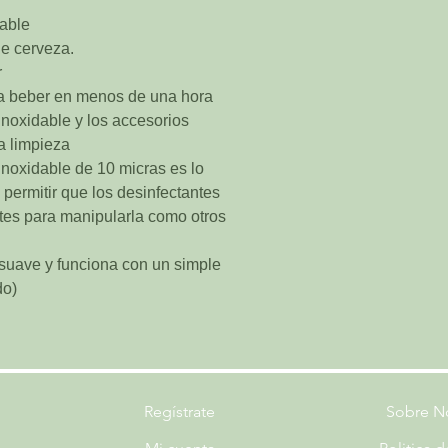
iable
de cerveza.
r
ra beber en menos de una hora
inoxidable y los accesorios
a limpieza
inoxidable de 10 micras es lo
permitir que los desinfectantes
tes para manipularla como otros
suave y funciona con un simple
do)
Regístrate
Sobre N