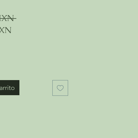
Precio
MXN 
Precio
MXN
de
oferta
arrito