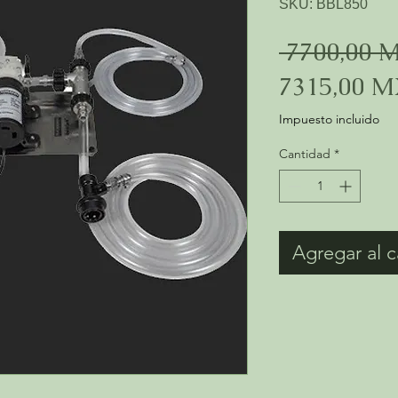
SKU: BBL850
 7700,00 
7315,00 
Impuesto incluido
Cantidad
*
Agregar al c