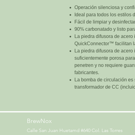
Operación silenciosa y conf
Ideal para todos los estilos 
Fácil de limpiar y desinfecta
90% carbonatado y listo pa
La piedra difusora de acero 
QuickConnector™ facilitan l
La piedra difusora de acero 
suficientemente porosa para 
penetren y no requiere guan
fabricantes.
La bomba de circulación es 
transformador de CC (inclui
BrewNox
Calle San Juan Huetamd #640 Col. Las Torres