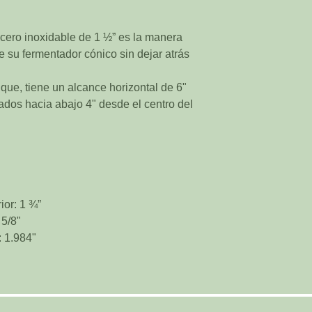
acero inoxidable de 1 ½” es la manera
e su fermentador cónico sin dejar atrás
que, tiene un alcance horizontal de 6"
ados hacia abajo 4" desde el centro del
ior: 1 ¾”
 5/8"
: 1.984"