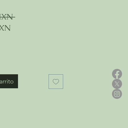
Precio
MXN 
Precio
MXN
de
oferta
arrito