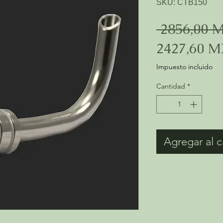
SKU: CTB150
 2856,00 
2427,60 
Impuesto incluido
Cantidad
*
Agregar al c