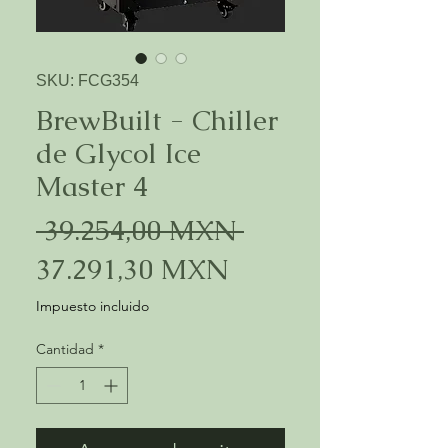
SKU: FCG354
BrewBuilt - Chiller
de Glycol Ice
Master 4
Precio
 39.254,00 MXN 
Precio
37.291,30 MXN
de
Impuesto incluido
oferta
Cantidad
*