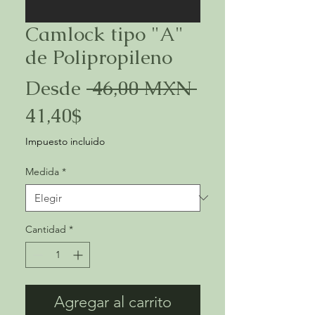
Camlock tipo "A"
de Polipropileno
Precio
Desde
 46,00 MXN 
Precio
41,40$
de
Impuesto incluido
oferta
Medida
*
Cantidad
*
Agregar al carrito