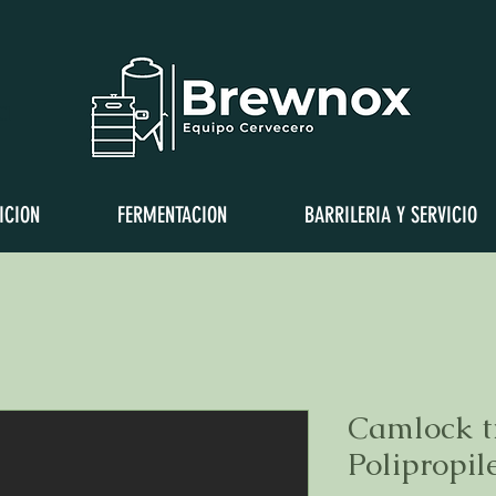
a
ICION
FERMENTACION
BARRILERIA Y SERVICIO
Camlock t
Polipropil