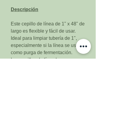
Descripción
Este cepillo de línea de 1" x 48" de
largo es flexible y fácil de usar.
Ideal para limpiar tubería de 1",
especialmente si la línea se usó
como purga de fermentación.
Los cepillos de línea hacen un
trabajo rápido de acumulación y
depósitos en el interior de sus
mangueras que de otro modo
serían inalcanzables. La tubería
limpia es esencial para prevenir
cervezas infectadas.