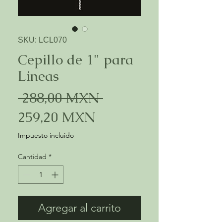
SKU: LCL070
Cepillo de 1" para
Lineas
Precio
 288,00 MXN 
Precio
259,20 MXN
de
Impuesto incluido
oferta
Cantidad
*
Agregar al carrito