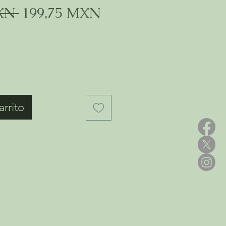
Precio
Precio
XN 
199,75 MXN
de
oferta
arrito