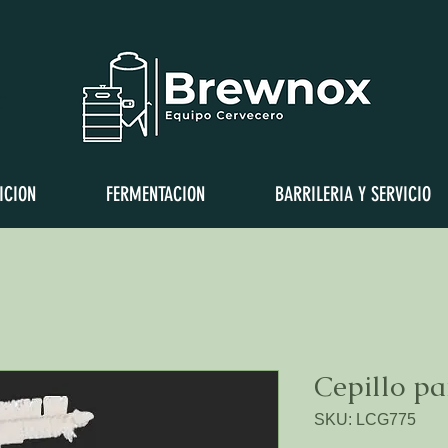
a
ICION
FERMENTACION
BARRILERIA Y SERVICIO
Cepillo p
SKU: LCG775