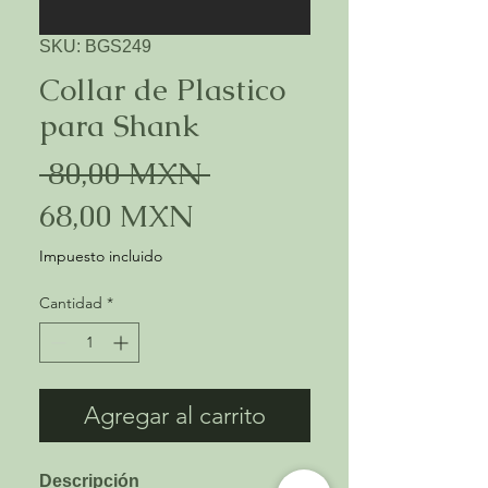
SKU: BGS249
Collar de Plastico
para Shank
Precio
 80,00 MXN 
Precio
68,00 MXN
de
Impuesto incluido
oferta
Cantidad
*
Agregar al carrito
Descripción