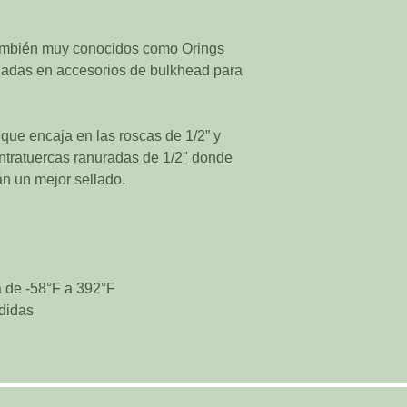
también muy conocidos como Orings
lizadas en accesorios de bulkhead para
 que encaja en las roscas de 1/2” y
ntratuercas ranuradas de 1/2"
donde
n un mejor sellado.
a de -58°F a 392°F
didas