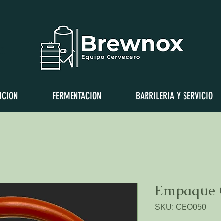
a
ICION
FERMENTACION
BARRILERIA Y SERVICIO
Empaque O
SKU: CEO050