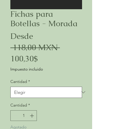
Fichas para
Botellas - Morada
Desde
Precio
 118,00 MXN 
Precio
100,30$
de
Impuesto incluido
oferta
Cantidad
*
Cantidad
*
Agotado