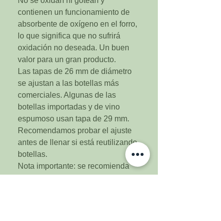
No se oxidan ni gotean y
contienen un funcionamiento de
absorbente de oxígeno en el forro,
lo que significa que no sufrirá
oxidación no deseada. Un buen
valor para un gran producto.
Las tapas de 26 mm de diámetro
se ajustan a las botellas más
comerciales. Algunas de las
botellas importadas y de vino
espumoso usan tapa de 29 mm.
Recomendamos probar el ajuste
antes de llenar si está reutilizando
botellas.
Nota importante: se recomienda
que solo desinfecte tantas tapas
como necesite en el momento del
embotellado. La función de
absorbente de oxígeno se activa