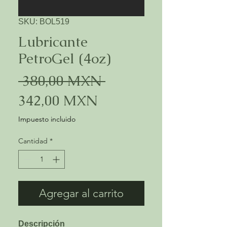
SKU: BOL519
Lubricante
PetroGel (4oz)
Precio
 380,00 MXN 
Precio
342,00 MXN
de
Impuesto incluido
oferta
Cantidad
*
Agregar al carrito
Descripción