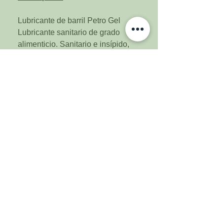
Lubricante de barril Petro Gel
Lubricante sanitario de grado
alimenticio. Sanitario e insípido,
excelente para lubricar piezas y
conexiones de barriles, ayuda
bastante a que los empaques no
se agrieten e incluso evita fugas.
Contiene 4oz.
(664) 900-6981
(664) 764-6236
Regístrate
Mi cuenta
Mis Pedidos
Sobre Nosotros
Contactanos