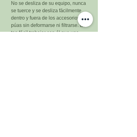
No se desliza de su equipo, nunca
se tuerce y se desliza fácilmente
dentro y fuera de los accesorios de
púas sin deformarse ni filtrarse. Es
tan fácil trabajar con él que una
vez que lo haya probado en una
pieza de su equipo, querrá
actualizar toda su configuración.
Características
Curado con platino
Mide: 3/8" Diámetro interior 5/8"
Diámetro exterior
No está diseñado para soportar
presiones superiores a 20 psi.
Estallará a 30 psi a 70F.