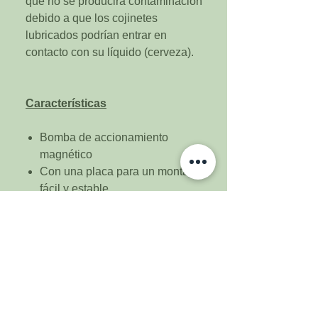
que no se producirá contaminación
debido a que los cojinetes
lubricados podrían entrar en
contacto con su líquido (cerveza).
Características
Bomba de accionamiento
magnético
Con una placa para un montaje
fácil y estable
Cable de alimentación y un
enchufe
Carcasa resistente al agua. (No
a prueba de agua)
Altura máxima: 11.15 pies (3.4
metros)
Temperatura máxima: 248°F