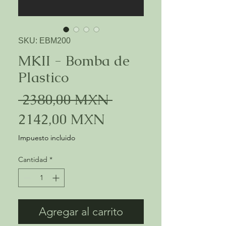
SKU: EBM200
MKII - Bomba de
Plastico
Precio
 2380,00 MXN 
Precio
2142,00 MXN
de
Impuesto incluido
oferta
Cantidad
*
Agregar al carrito