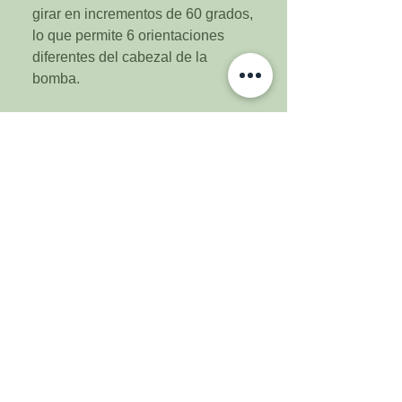
girar en incrementos de 60 grados,
lo que permite 6 orientaciones
diferentes del cabezal de la
bomba.
Características
110v/60hz
Altura máxima: 11.15 pies (3.4
m)
Flujo máximo: 5 gal/min
(19l/min)
Accesorios de 1/2 pulgada
Cabeza de bomba giratoria
Temperatura máxima - 248F/
120C
Carcasa resistente al agua (no
a prueba)