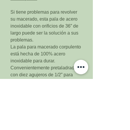
Si tiene problemas para revolver
su macerado, esta pala de acero
inoxidable con orificios de 36” de
largo puede ser la solución a sus
problemas.
La pala para macerado corpulento
está hecha de 100% acero
inoxidable para durar.
Convenientemente pretaladrado
con diez agujeros de 1/2” para
permitir que su macerado pase a
través de la paleta, facilitando la
mezcla completa del macerado y
eliminando las bolas de masa.
Con 36 pulgadas de largo, puede
solucionar prácticamente cualquier
sistema de elaboración de cerveza