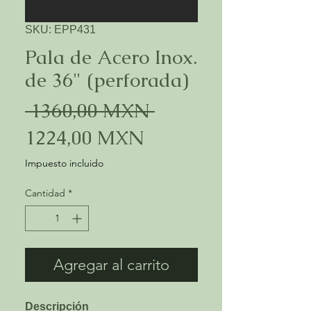
SKU: EPP431
Pala de Acero Inox.
de 36" (perforada)
Precio
 1360,00 MXN 
Precio
1224,00 MXN
de
Impuesto incluido
oferta
Cantidad
*
Agregar al carrito
Descripción