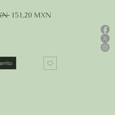
Precio
Precio
XN 
151,20 MXN
de
oferta
arrito