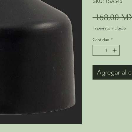
SKU: TSA545
 168,00 M
Impuesto incluido
Cantidad
*
Agregar al c