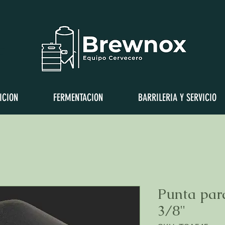
a
ICION
FERMENTACION
BARRILERIA Y SERVICIO
Punta par
3/8"