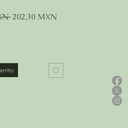
Precio
Precio
XN 
202,30 MXN
de
oferta
arrito