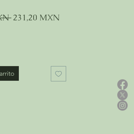
Precio
Precio
XN 
231,20 MXN
de
oferta
arrito