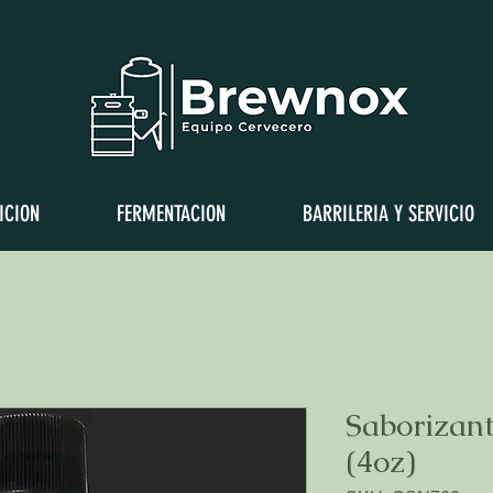
a
ICION
FERMENTACION
BARRILERIA Y SERVICIO
Saborizant
(4oz)