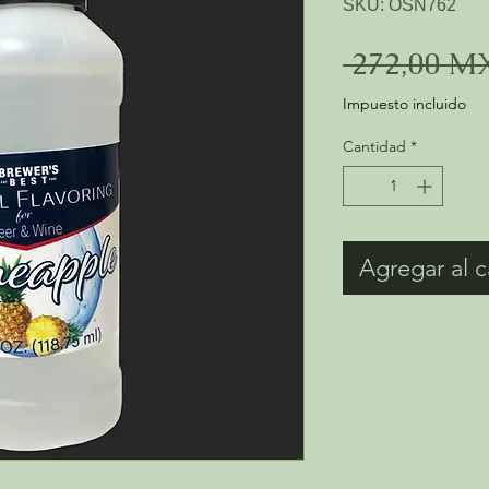
SKU: OSN762
 272,00 M
Impuesto incluido
Cantidad
*
Agregar al c