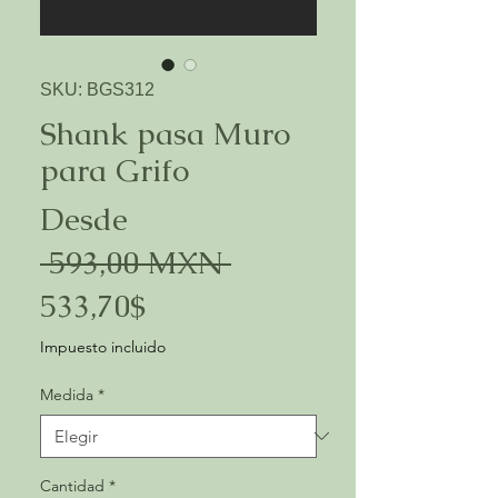
SKU: BGS312
Shank pasa Muro
para Grifo
Desde
Precio
 593,00 MXN 
Precio
533,70$
de
Impuesto incluido
oferta
Medida
*
Cantidad
*