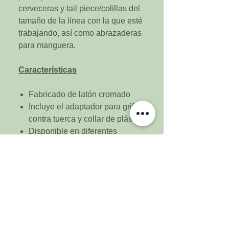
cerveceras y tail piece/colillas del
tamaño de la línea con la que esté
trabajando, así como abrazaderas
para manguera.
Características
Fabricado de latón cromado
Incluye el adaptador para grifo,
contra tuerca y collar de plástico
Disponible en diferentes
medidas
Nota de instalación: Tenga
cuidado al perforar ya que muchas
veces estos vástagos lo utilizan
para instalarlos en refrigeradores y
pueden dañar las líneas de gas.