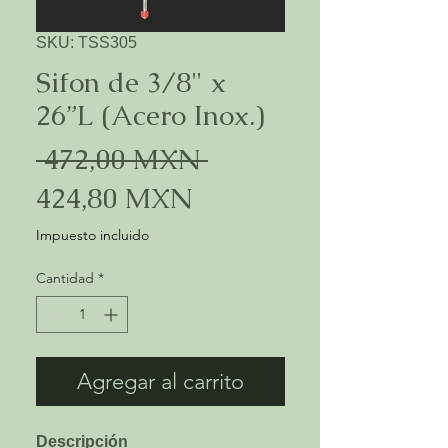
SKU: TSS305
Sifon de 3/8" x
26”L (Acero Inox.)
Precio
 472,00 MXN 
Precio
424,80 MXN
de
Impuesto incluido
oferta
Cantidad
*
Agregar al carrito
Descripción