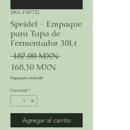
SKU: FSP711
Speidel - Empaque
para Tapa de
Fermentador 30Lt
Precio
 187,00 MXN 
Precio
168,30 MXN
de
Impuesto incluido
oferta
Cantidad
*
Agregar al carrito