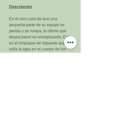
Descripción
En el raro caso de que una
pequeña parte de su equipo se
pierda o se rompa, lo último que
desea hacer es reemplazarlo. Esta
es el empaque de repuesto que
sella la tapa en el cuerpo de los
fermentadores de plástico Speidel
de 20L (5.3 gal) y 30L (7.9 gal)
Si bien estos empaques
generalmente no se desgastan con
el uso normal, es bueno poder
tener un repuesto en caso de que
lo necesite en una emergencia.