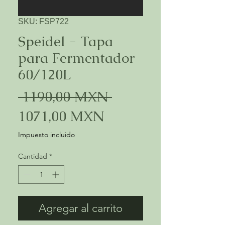
SKU: FSP722
Speidel - Tapa
para Fermentador
60/120L
Precio
 1190,00 MXN 
Precio
1071,00 MXN
de
Impuesto incluido
oferta
Cantidad
*
Agregar al carrito