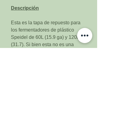
Descripción
Esta es la tapa de repuesto para
los fermentadores de plástico
Speidel de 60L (15.9 ga) y 120L
(31.7). Si bien esta no es una
pieza que deba desgastarse,
hemos visto que se dañan y
eventualmente necesitan ser
reemplazadas.
Incluye la tapa y la correa de
plástico.
(664) 900-6981
(664) 764-6236