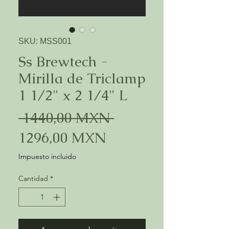
SKU: MSS001
Ss Brewtech -
Mirilla de Triclamp
1 1/2" x 2 1/4" L
Precio
 1440,00 MXN 
Precio
1296,00 MXN
de
Impuesto incluido
oferta
Cantidad
*