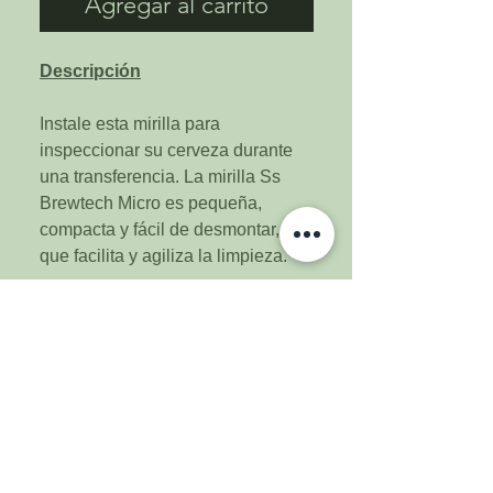
Agregar al carrito
Descripción
Instale esta mirilla para
inspeccionar su cerveza durante
una transferencia. La mirilla Ss
Brewtech Micro es pequeña,
compacta y fácil de desmontar, lo
que facilita y agiliza la limpieza.
Características
2.25 pulgadas de longitud total
Innumerables aplicaciones/usos
Acero inoxidable 304
Conexiones TC de 1.5 " en
ambos extremos