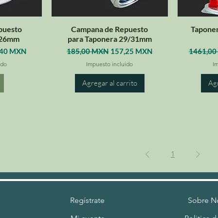
puesto
Campana de Repuesto
Taponer
 26mm
para Taponera 29/31mm
io de oferta
Precio
Precio de oferta
Precio
,40 MXN
185,00 MXN
157,25 MXN
1461,0
ido
Impuesto incluido
I
Agregar al carrito
Agr
1
Regístrate
Sobre N