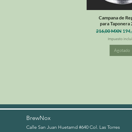
Campana de Re
para Taponera
Precio
Prec
216,00 MXN
194
Impuesto inclu
Agotado
BrewNox
Calle San Juan Huetamd #640 Col. Las Torres