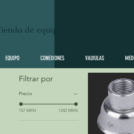
ienda de equipo para hacer cervez
EQUIPO
CONEXIONES
VALVULAS
MED
Filtrar por
Precio
157 MXN
1242 MXN