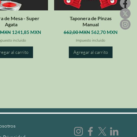
a de Mesa - Super
Taponera de Pinzas
Agata
Manual
Precio de oferta
Precio
Precio de oferta
0 MXN
1241,85 MXN
662,00 MXN
562,70 MXN
mpuesto incluido
Impuesto incluido
egar al carrito
Agregar al carrito
osotros